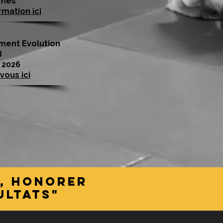
mes
rmation ici
ment Evolution
B
 2026
vous ici
t, HONORer
ULTATS"