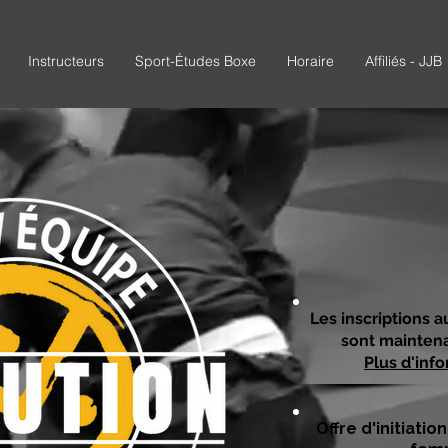
Instructeurs
Sport-Études Boxe
Horaire
Affiliés - JJB
Les inscriptions 
sont maintena
Plus d'info
Offre d'initiatio