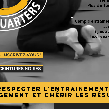
fem
Plus d'info
Camp d'entraîne
JJ
15 août
Inscrivez-
- INSCRIVEZ-VOUS !
 CEINTURES NOIRES
RESPECTer L'entrainemen
GEMENT et CHÉRIr LES RÉS