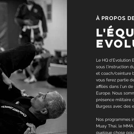
À PROPOS D
L'Éq
evol
Le HQ d'Evolution B
sous l'instruction 
et coach/ceinture 
vous ferez partie d
affiliés dans l'un d
Europe. Nous somme
présence militaire 
Burgess avec des 
Nos programmes inclu
Muay Thai, le MMA e
quelque chose pour