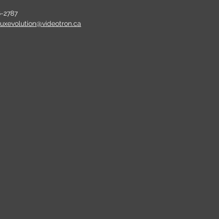
6-2787
auxevolution@videotron.ca